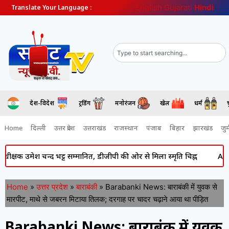
English
Gujarati
Hindi
Translate Your Language :
देश-विदेश
ट्रेंडिंग
मनोरंजन
खेल
धर्म
Home
दिल्ली
उत्तर प्रदेश
उत्तराखंड
राजस्थान
पंजाब
बिहार
झारखंड
जुर्
न्द भट्ट सम्मानित, डीजीपी की ओर से मिला स्मृति चिह्न
Atiq Ahmed का अ
Home
»
उत्तर प्रदेश
»
बाराबंकी
»
Barabanki News: बाराबंकी में युवक से
मारपीट, माथे से जबरन मिटाया तिलक; दरगाह पर चादर चढ़ाने आया था पीड़ित
Barabanki News: बाराबंकी में युवक