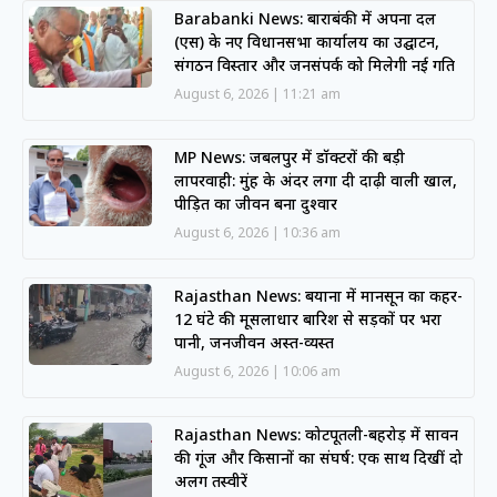
Barabanki News: बाराबंकी में अपना दल
(एस) के नए विधानसभा कार्यालय का उद्घाटन,
संगठन विस्तार और जनसंपर्क को मिलेगी नई गति
August 6, 2026
11:21 am
MP News: जबलपुर में डॉक्टरों की बड़ी
लापरवाही: मुंह के अंदर लगा दी दाढ़ी वाली खाल,
पीड़ित का जीवन बना दुश्वार
August 6, 2026
10:36 am
Rajasthan News: बयाना में मानसून का कहर-
12 घंटे की मूसलाधार बारिश से सड़कों पर भरा
पानी, जनजीवन अस्त-व्यस्त
August 6, 2026
10:06 am
Rajasthan News: कोटपूतली-बहरोड़ में सावन
की गूंज और किसानों का संघर्ष: एक साथ दिखीं दो
अलग तस्वीरें