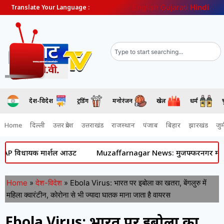
English
Gujarati
Hindi
Translate Your Language :
देश-विदेश
ट्रेंडिंग
मनोरंजन
खेल
धर्म
Home
दिल्ली
उत्तर प्रदेश
उत्तराखंड
राजस्थान
पंजाब
बिहार
झारखंड
जुर्
िधायक मार्शल आउट
Muzaffarnagar News: मुजफ्फरनगर में कांवड़ यात्रा 
Home
»
देश-विदेश
»
Ebola Virus: भारत पर इबोला का खतरा, बेंगलुरु में
महिला क्वारंटीन, कोरोना से भी ज्यादा घातक माना जाता है वायरस
Ebola Virus: भारत पर इबोला का