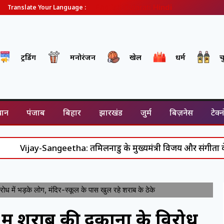
English
Gujarati
Hindi
Translate Your Language :
ट्रेंडिंग
मनोरंजन
खेल
धर्म
च
थान
पंजाब
बिहार
झारखंड
जुर्म
बिज़नेस
टेक्
-Sangeetha: तमिलनाडु के मुख्यमंत्री विजय और संगीता के रिश्ते में 
 में भड़के लोग, मंदिर-स्कूल के पास खुल रहे शराब के ठेके
 शराब की दुकानों के विरोध