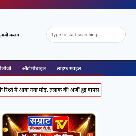
ुनावी कलम
नोलॉजी
ऑटोमोबाइल
लाइफ स्टाइल
आया नया मोड़, तलाक की अर्जी हुई वापस
Supreme Court का सख्त 