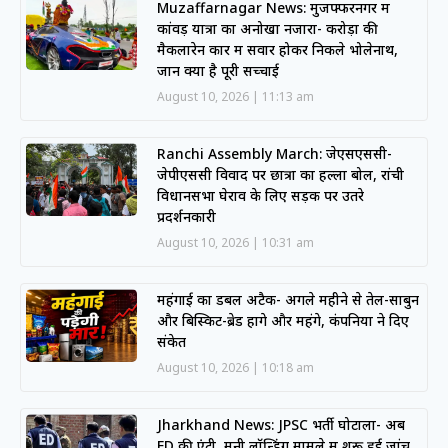
Muzaffarnagar News: मुजफ्फरनगर में
कांवड़ यात्रा का अनोखा नजारा- करोड़ों की
मैकलारेन कार में सवार होकर निकले भोलेनाथ,
जानें क्या है पूरी सच्चाई
August 10, 2026
11:13 am
Ranchi Assembly March: जेएसएससी-
जेपीएससी विवाद पर छात्रों का हल्ला बोल, रांची
विधानसभा घेराव के लिए सड़क पर उतरे
प्रदर्शनकारी
August 10, 2026
10:31 am
महंगाई का डबल अटैक- अगले महीने से तेल-साबुन
और बिस्किट-ब्रेड होंगे और महंगे, कंपनियों ने दिए
संकेत
August 10, 2026
10:18 am
Jharkhand News: JPSC भर्ती घोटाला- अब
ED की एंट्री, मनी लॉन्ड्रिंग मामले में शुरू हुई जांच