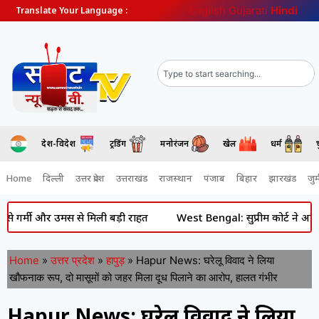
English
Gujarati
Hindi
Translate Your Language :
देश-विदेश
ट्रेंडिंग
मनोरंजन
खेल
धर्म
Home
दिल्ली
उत्तर प्रदेश
उत्तराखंड
राजस्थान
पंजाब
बिहार
झारखंड
जुर्
और उमस से मिली बड़ी राहत
West Bengal: सुप्रीम कोर्ट ने अभिषेक बनर्
Home
»
उत्तर प्रदेश
»
हापुड़
»
Hapur News: घरेलू विवाद ने लिया
खौफनाक रूप, दो मासूमों को जहर मिला दूध पिलाने का आरोप, हालत गंभीर
Hapur News: घरेलू विवाद ने लिया