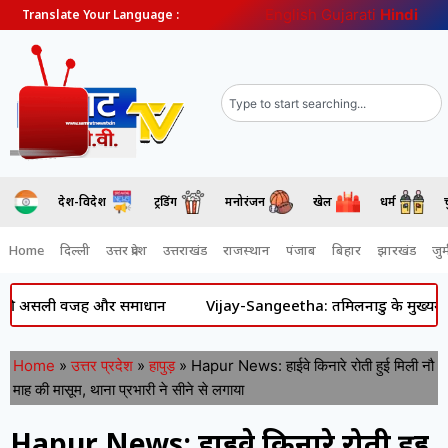
English
Gujarati
Hindi
Translate Your Language :
देश-विदेश
ट्रेंडिंग
मनोरंजन
खेल
धर्म
Home
दिल्ली
उत्तर प्रदेश
उत्तराखंड
राजस्थान
पंजाब
बिहार
झारखंड
जुर्
असली वजह और समाधान
Vijay-Sangeetha: तमिलनाडु के मुख्यमंत्री विजय और
Home
»
उत्तर प्रदेश
»
हापुड़
»
Hapur News: हाईवे किनारे रोती हुई मिली नौ
माह की मासूम, थाना प्रभारी ने सीने से लगाया
Hapur News: हाईवे किनारे रोती हुई