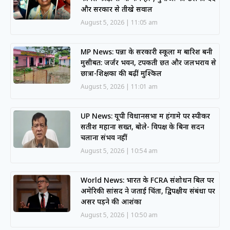
और सरकार से तीखे सवाल
August 5, 2026
11:05 am
MP News: पन्ना के सरकारी स्कूलों में बारिश बनी
मुसीबत: जर्जर भवन, टपकती छतें और जलभराव से
छात्रों-शिक्षकों की बढ़ीं मुश्किलें
August 5, 2026
11:01 am
UP News: यूपी विधानसभा में हंगामे पर स्पीकर
सतीश महाना सख्त, बोले- विपक्ष के बिना सदन
चलाना संभव नहीं
August 5, 2026
10:54 am
World News: भारत के FCRA संशोधन बिल पर
अमेरिकी सांसद ने जताई चिंता, द्विपक्षीय संबंधों पर
असर पड़ने की आशंका
August 5, 2026
10:50 am