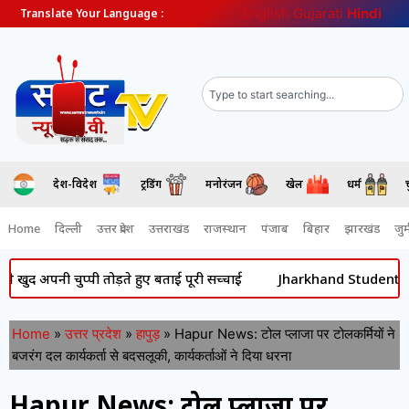
English
Gujarati
Hindi
Translate Your Language :
देश-विदेश
ट्रेंडिंग
मनोरंजन
खेल
धर्म
Home
दिल्ली
उत्तर प्रदेश
उत्तराखंड
राजस्थान
पंजाब
बिहार
झारखंड
जुर्
नी चुप्पी तोड़ते हुए बताई पूरी सच्चाई
Jharkhand Student Protest: ‘क्
Home
»
उत्तर प्रदेश
»
हापुड़
»
Hapur News: टोल प्लाजा पर टोलकर्मियों ने
बजरंग दल कार्यकर्ता से बदसलूकी, कार्यकर्ताओं ने दिया धरना
Hapur News: टोल प्लाजा पर