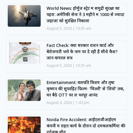
World News: होर्मुज स्ट्रेट में समुद्री सुरक्षा का
पहरा: अमेरिकी सेना ने 3 महीने में 1000 से ज्यादा
जहाजों को सुरक्षित निकाला
August 5, 2026
10:35 am
Fact Check: क्या सरकार राशन कार्ड और
बेरोजगारी भत्ते के नाम पर दे रही है सीधे कैश?
जानें वायरल सच
August 5, 2026
10:25 am
Entertainment: थलपति विजय और तृषा
कृष्णन की सुपरहिट फिल्में- ‘घिल्ली’ से ‘लियो’ तक,
घर बैठे OTT पर लें भरपूर आनंद
August 4, 2026
1:43 pm
Noida Fire Accident: आईएलजीआईएम
कंपनी में राहत कार्य के दौरान दो दमकलकर्मियों की
दर्दनाक मौत