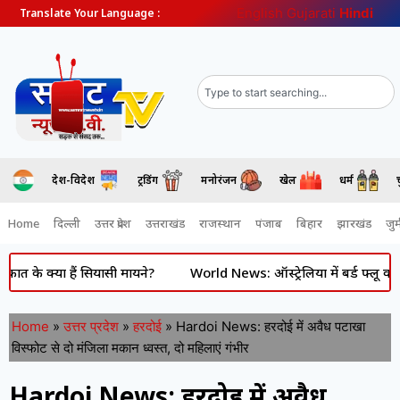
English
Gujarati
Hindi
Translate Your Language :
देश-विदेश
ट्रेंडिंग
मनोरंजन
खेल
धर्म
Home
दिल्ली
उत्तर प्रदेश
उत्तराखंड
राजस्थान
पंजाब
बिहार
झारखंड
जुर्
या हैं सियासी मायने?
World News: ऑस्ट्रेलिया में बर्ड फ्लू का खतरा ब
Home
»
उत्तर प्रदेश
»
हरदोई
»
Hardoi News: हरदोई में अवैध पटाखा
विस्फोट से दो मंजिला मकान ध्वस्त, दो महिलाएं गंभीर
Hardoi News: हरदोई में अवैध