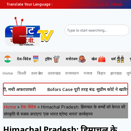
English
Gujarati
Hindi
Translate Your Language :
देश-विदेश
ट्रेंडिंग
मनोरंजन
खेल
धर्म
Home
दिल्ली
उत्तर प्रदेश
उत्तराखंड
राजस्थान
पंजाब
बिहार
झारखंड
जुर्
 मची अफरातफरी
Bofors Case पूरी तरह बंद: सुप्रीम कोर्ट ने खारिज की अं
Home
»
देश-विदेश
»
Himachal Pradesh: हिमाचल के बच्चों को केरल की
संस्कृति से रूबरू कराएगा ‘एक भारत श्रेष्ठ भारत’ कार्यक्रम
Himachal Pradesh: हिमाचल के