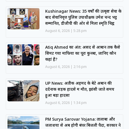
Kushinagar News: 35 वर्षों की उत्कृष्ट सेवा के
बाद सेवानिवृत्त पुलिस उपाधीक्षक उमेश चन्द भट्ट
सम्मानित, डीजीपी की ओर से मिला स्मृति चिह्न
August 6, 2026
5:28 pm
Atiq Ahmed का अंत: असद से आबान तक कैसे
सिमट गया माफिया का पूरा कुनबा, जानिए कौन
कहां है?
August 6, 2026
2:16 pm
UP News: अतीक अहमद के बेटे अबान की
दर्दनाक सड़क हादसे में मौत, झांसी जाते समय
हुआ बड़ा हादसा
August 6, 2026
1:34 pm
PM Surya Sarovar Yojana: तालाबों और
जलाशयों से अब होगी बंपर बिजली पैदा, सरकार ने