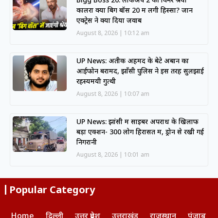
कालरा क्या बिग बॉस 20 में लेंगी हिस्सा? जानें
एक्ट्रेस ने क्या दिया जवाब
August 8, 2026
10:12 am
UP News: अतीक अहमद के बेटे अबान का
आईफोन बरामद, झाँसी पुलिस ने इस तरह सुलझाई
रहस्यमयी गुत्थी
August 8, 2026
10:07 am
UP News: झांसी में साइबर अपराध के खिलाफ
बड़ा एक्शन- 300 लोग हिरासत में, ड्रोन से रखी गई
निगरानी
August 8, 2026
10:01 am
Popular Category
Home
दिल्ली
उत्तर प्रदेश
उत्तराखंड
राजस्थान
पंजाब