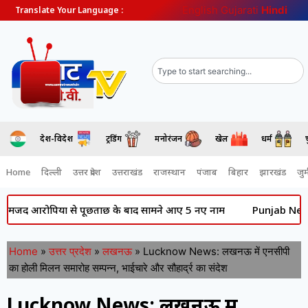
English
Gujarati
Hindi
Translate Your Language :
देश-विदेश
ट्रेंडिंग
मनोरंजन
खेल
धर्म
Home
दिल्ली
उत्तर प्रदेश
उत्तराखंड
राजस्थान
पंजाब
बिहार
झारखंड
जुर्
ोपियों से पूछताछ के बाद सामने आए 5 नए नाम
Punjab News: की राजनीत
Home
»
उत्तर प्रदेश
»
लखनऊ
»
Lucknow News: लखनऊ में एनसीपी
का होली मिलन समारोह सम्पन्न, भाईचारे और सौहार्द्र का संदेश
Lucknow News: लखनऊ में