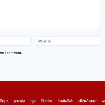
Website
time I comment.
बिहार
झारखंड
जुर्म
बिज़नेस
टेक्नोलॉजी
ऑटोमोबाइल
ल