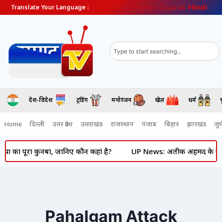
English
Gujarati
Hindi
Translate Your Language :
देश-विदेश
ट्रेंडिंग
मनोरंजन
खेल
धर्म
Home
दिल्ली
उत्तर प्रदेश
उत्तराखंड
राजस्थान
पंजाब
बिहार
झारखंड
जुर्
रा कुनबा, जानिए कौन कहां है?
UP News: अतीक अहमद के बेटे अबान की 
Pahalgam Attack