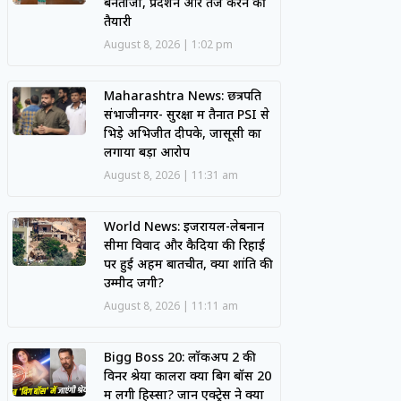
बेनतीजा, प्रदर्शन और तेज करने की
तैयारी
August 8, 2026
1:02 pm
Maharashtra News: छत्रपति
संभाजीनगर- सुरक्षा में तैनात PSI से
भिड़े अभिजीत दीपके, जासूसी का
लगाया बड़ा आरोप
August 8, 2026
11:31 am
World News: इजरायल-लेबनान
सीमा विवाद और कैदियों की रिहाई
पर हुई अहम बातचीत, क्या शांति की
उम्मीद जगी?
August 8, 2026
11:11 am
Bigg Boss 20: लॉकअप 2 की
विनर श्रेया कालरा क्या बिग बॉस 20
में लेंगी हिस्सा? जानें एक्ट्रेस ने क्या