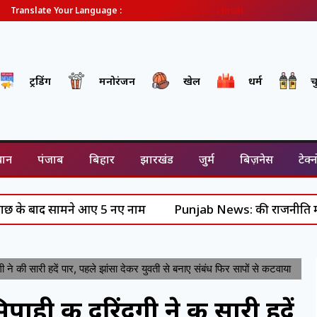
English
Gujarati
Hindi
Translate Your Language :
ट्रेंडिंग
मनोरंजन
खेल
धर्म
च
थान
पंजाब
बिहार
झारखंड
जुर्म
बिज़नेस
टेक्
 सामने आए 5 नए नाम
Punjab News: की राजनीति में हलचल- पीएम 
 की सारी हदें पार, पहले झांसा देकर युवती से बनाए संबंध फिर सापों से कटवाया
ी की दरिंदगी ने की सारी हदें