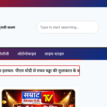
ुनावी कलम
नोलॉजी
ऑटोमोबाइल
लाइफ स्टाइल
मोदी से राघव चड्ढा की मुलाकात के क्या हैं सियासी मायने?
Wor