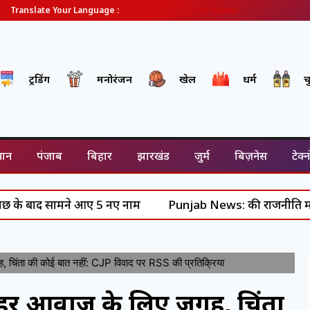
English
Gujarati
Hindi
Translate Your Language :
ट्रेंडिंग
मनोरंजन
खेल
धर्म
च
थान
पंजाब
बिहार
झारखंड
जुर्म
बिज़नेस
टेक्
े आए 5 नए नाम
Punjab News: की राजनीति में हलचल- पीएम मोदी 
िंता की कोई बात नहीं: CJP विवाद पर RSS की प्रतिक्रिया
ं हर आवाज के लिए जगह, चिंता