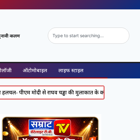
ुनावी कलम
नोलॉजी
ऑटोमोबाइल
लाइफ स्टाइल
से राघव चड्ढा की मुलाकात के क्या हैं सियासी मायने?
World Ne