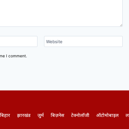
Website
time I comment.
बिहार
झारखंड
जुर्म
बिज़नेस
टेक्नोलॉजी
ऑटोमोबाइल
ल