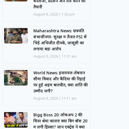
बेनतीजा, प्रदर्शन और तेज करने की
तैयारी
August 8, 2026
1:02 pm
Maharashtra News: छत्रपति
संभाजीनगर- सुरक्षा में तैनात PSI से
भिड़े अभिजीत दीपके, जासूसी का
लगाया बड़ा आरोप
August 8, 2026
11:31 am
World News: इजरायल-लेबनान
सीमा विवाद और कैदियों की रिहाई
पर हुई अहम बातचीत, क्या शांति की
उम्मीद जगी?
August 8, 2026
11:11 am
Bigg Boss 20: लॉकअप 2 की
विनर श्रेया कालरा क्या बिग बॉस 20
में लेंगी हिस्सा? जानें एक्ट्रेस ने क्या