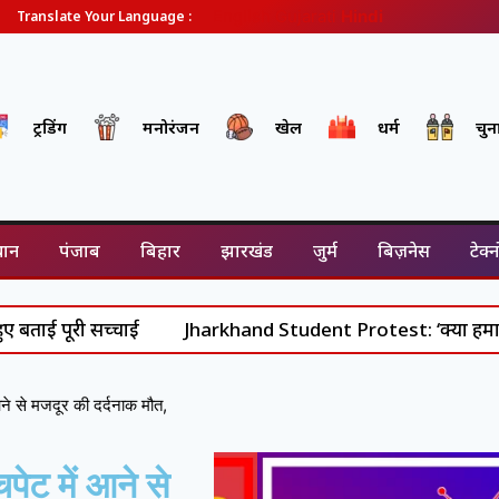
English
Gujarati
Hindi
Translate Your Language :
ट्रेंडिंग
मनोरंजन
खेल
धर्म
चु
थान
पंजाब
बिहार
झारखंड
जुर्म
बिज़नेस
टेक्
पूरी सच्चाई
Jharkhand Student Protest: ‘क्या हमारी कीमत की
े से मजदूर की दर्दनाक मौत,
ेट में आने से