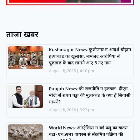
ताजा खबरें
Kushinagar News: कुशीनगर में आदर्श चौहान
हत्याकांड का खुलासा, नामजद आरोपियों से
पूछताछ के बाद सामने आए 5 नए नाम
August 8, 2026
4:10 pm
Punjab News: की राजनीति में हलचल- पीएम
मोदी से राघव चड्ढा की मुलाकात के क्या हैं सियासी
मायने?
August 8, 2026
3:22 pm
World News: ऑस्ट्रेलिया में बर्ड फ्लू का खतरा
बढ़ा- एच5एन1 वायरस से संक्रमित पक्षियों की