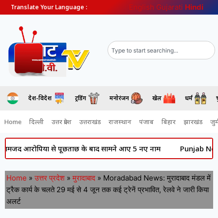
English
Gujarati
Hindi
Translate Your Language :
देश-विदेश
ट्रेंडिंग
मनोरंजन
खेल
धर्म
Home
दिल्ली
उत्तर प्रदेश
उत्तराखंड
राजस्थान
पंजाब
बिहार
झारखंड
जुर्
रोपियों से पूछताछ के बाद सामने आए 5 नए नाम
Punjab News: की राजनी
Home
»
उत्तर प्रदेश
»
मुरादाबाद
»
Moradabad News: मुरादाबाद मंडल में
ट्रैक कार्य के चलते 29 मई से 4 जून तक कई ट्रेनें प्रभावित, रेलवे ने जारी किया
अलर्ट