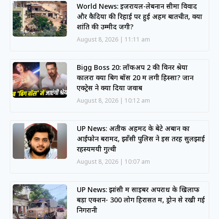
World News: इजरायल-लेबनान सीमा विवाद
और कैदियों की रिहाई पर हुई अहम बातचीत, क्या
शांति की उम्मीद जगी?
August 8, 2026
11:11 am
Bigg Boss 20: लॉकअप 2 की विनर श्रेया
कालरा क्या बिग बॉस 20 में लेंगी हिस्सा? जानें
एक्ट्रेस ने क्या दिया जवाब
August 8, 2026
10:12 am
UP News: अतीक अहमद के बेटे अबान का
आईफोन बरामद, झाँसी पुलिस ने इस तरह सुलझाई
रहस्यमयी गुत्थी
August 8, 2026
10:07 am
UP News: झांसी में साइबर अपराध के खिलाफ
बड़ा एक्शन- 300 लोग हिरासत में, ड्रोन से रखी गई
निगरानी