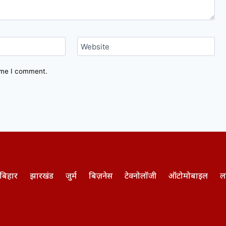
Website
time I comment.
बिहार
झारखंड
जुर्म
बिज़नेस
टेक्नोलॉजी
ऑटोमोबाइल
ल