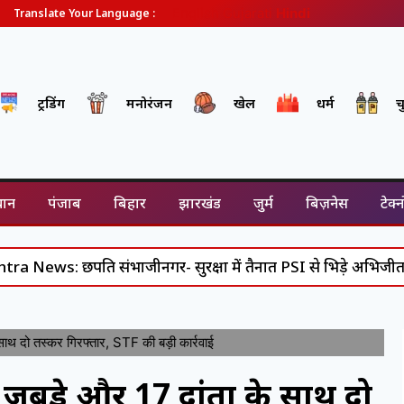
English
Gujarati
Hindi
Translate Your Language :
ट्रेंडिंग
मनोरंजन
खेल
धर्म
च
थान
पंजाब
बिहार
झारखंड
जुर्म
बिज़नेस
टेक्
त्रपति संभाजीनगर- सुरक्षा में तैनात PSI से भिड़े अभिजीत दीपके, 
 दो तस्कर गिरफ्तार, STF की बड़ी कार्रवाई
बड़े और 17 दांतों के साथ दो