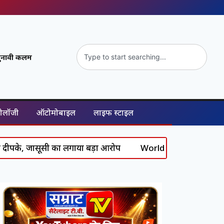
ुनावी कलम
नोलॉजी
ऑटोमोबाइल
लाइफ स्टाइल
जासूसी का लगाया बड़ा आरोप
World News: इजरायल-लेबनान सीमा 