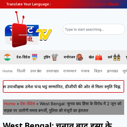
English
Gujarati
Hindi
Translate Your Language :
देश-विदेश
ट्रेंडिंग
मनोरंजन
खेल
धर्म
Home
दिल्ली
उत्तर प्रदेश
उत्तराखंड
राजस्थान
पंजाब
बिहार
झारखंड
जुर्
ीक्षक उमेश चन्द भट्ट सम्मानित, डीजीपी की ओर से मिला स्मृति चिह्न
Atiq 
Home
»
देश-विदेश
»
West Bengal: चुनाव बाद हिंसा के विरोध में 2 जून को
सड़क पर उतरेंगी ममता बनर्जी, पुलिस की मंजूरी का इंतजार
West Bengal: चुनाव बाद हिंसा के