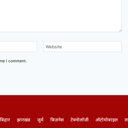
Website
time I comment.
बिहार
झारखंड
जुर्म
बिज़नेस
टेक्नोलॉजी
ऑटोमोबाइल
ल