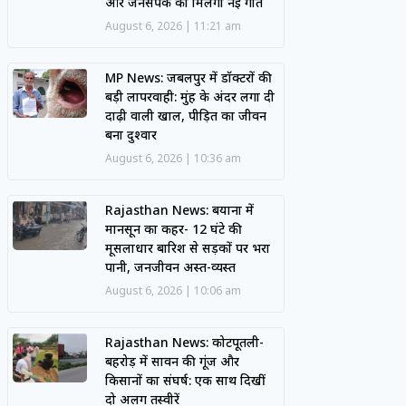
और जनसंपर्क को मिलेगी नई गति
August 6, 2026
11:21 am
MP News: जबलपुर में डॉक्टरों की
बड़ी लापरवाही: मुंह के अंदर लगा दी
दाढ़ी वाली खाल, पीड़ित का जीवन
बना दुश्वार
August 6, 2026
10:36 am
Rajasthan News: बयाना में
मानसून का कहर- 12 घंटे की
मूसलाधार बारिश से सड़कों पर भरा
पानी, जनजीवन अस्त-व्यस्त
August 6, 2026
10:06 am
Rajasthan News: कोटपूतली-
बहरोड़ में सावन की गूंज और
किसानों का संघर्ष: एक साथ दिखीं
दो अलग तस्वीरें