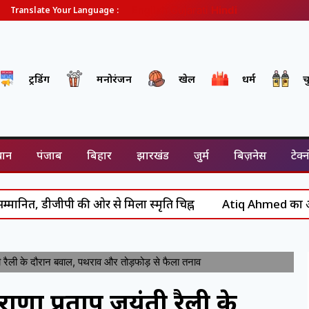
English
Gujarati
Hindi
Translate Your Language :
ट्रेंडिंग
मनोरंजन
खेल
धर्म
च
थान
पंजाब
बिहार
झारखंड
जुर्म
बिज़नेस
टेक्
ीपी की ओर से मिला स्मृति चिह्न
Atiq Ahmed का अंत: असद से आब
रैली के दौरान बवाल, पथराव और तोड़फोड़ से फैला तनाव
णा प्रताप जयंती रैली के